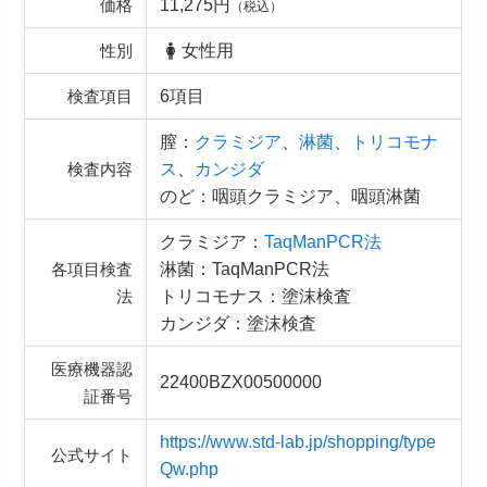
11,275円
価格
（税込）
女性用
性別
6項目
検査項目
膣：
クラミジア
、
淋菌
、
トリコモナ
ス
、
カンジダ
検査内容
のど：咽頭クラミジア、咽頭淋菌
クラミジア：
TaqManPCR法
淋菌：TaqManPCR法
各項目検査
トリコモナス：塗沫検査
法
カンジダ：塗沫検査
医療機器認
22400BZX00500000
証番号
https://www.std-lab.jp/shopping/type
公式サイト
Qw.php